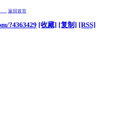
……
返回首页
com/?4363429
[收藏]
[复制]
[RSS]