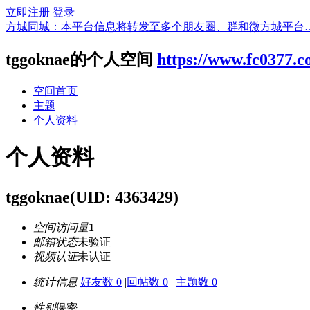
立即注册
登录
方城同城：本平台信息将转发至多个朋友圈、群和微方城平台
tggoknae的个人空间
https://www.fc0377.
空间首页
主题
个人资料
个人资料
tggoknae
(UID: 4363429)
空间访问量
1
邮箱状态
未验证
视频认证
未认证
统计信息
好友数 0
|
回帖数 0
|
主题数 0
性别
保密