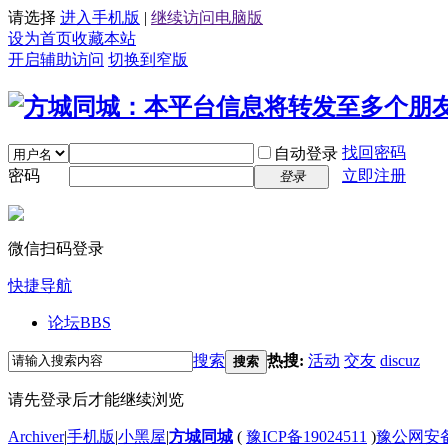
请选择
进入手机版
|
继续访问电脑版
设为首页
收藏本站
开启辅助访问
切换到窄版
找回密码
自动登录
密码
立即注册
登录
微信扫码登录
快捷导航
论坛
BBS
搜索
热搜:
活动
交友
discuz
搜索
请先登录后才能继续浏览
Archiver
|
手机版
|
小黑屋
|
方城同城
(
豫ICP备19024511
)
豫公网安备4