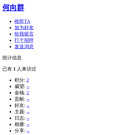
何向群
收听TA
加为好友
给我留言
打个招呼
发送消息
统计信息
已有
1
人来访过
积分:
2
威望:
--
金钱:
2
贡献:
--
好友:
--
主题:
--
日志:
--
相册:
--
分享:
--