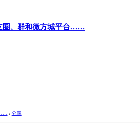
……
›
分享