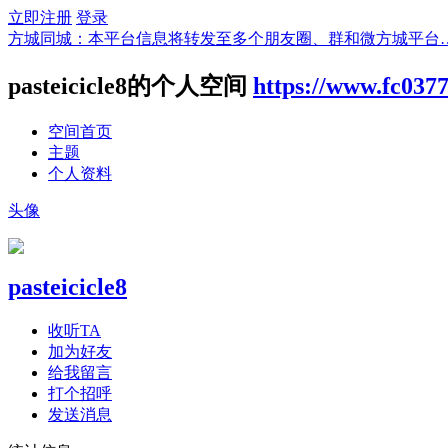
立即注册
登录
方城同城：本平台信息将转发至多个朋友圈、群和微方城平台
pasteicicle8的个人空间
https://www.fc037
空间首页
主题
个人资料
头像
pasteicicle8
收听TA
加为好友
给我留言
打个招呼
发送消息