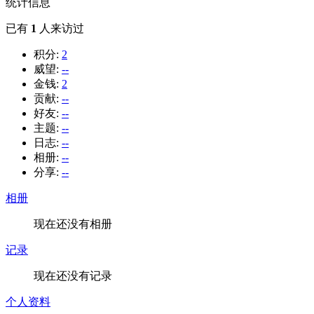
统计信息
已有
1
人来访过
积分:
2
威望:
--
金钱:
2
贡献:
--
好友:
--
主题:
--
日志:
--
相册:
--
分享:
--
相册
现在还没有相册
记录
现在还没有记录
个人资料