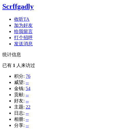
Scrffgadly
收听TA
加为好友
给我留言
打个招呼
发送消息
统计信息
已有
1
人来访过
积分:
76
威望:
--
金钱:
54
贡献:
--
好友:
--
主题:
22
日志:
--
相册:
--
分享:
--