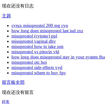
现在还没有日志
主题
cyrux misoprostol 200 mg cyo
how long does misoprostol last iud zxz
misoprostol (cytotec) ppl
misoprostol vaginal dhv
misoprostol how to take xen
misoprostol vs pitocin vld
how long does misoprostol stay in your system fha
misoprostol otc hoi
misoprostol side effects vyd
misoprostol where to buy fgo
留言板
全部
现在还没有留言
好友