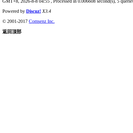
GMT+8, 2026-8-8 04:55
, Processed in 0.006608 second(s), 5 queries
Powered by
Discuz!
X3.4
© 2001-2017
Comsenz Inc.
返回顶部