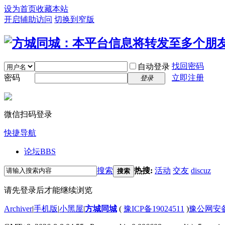
设为首页
收藏本站
开启辅助访问
切换到窄版
找回密码
自动登录
密码
立即注册
登录
微信扫码登录
快捷导航
论坛
BBS
搜索
热搜:
活动
交友
discuz
搜索
请先登录后才能继续浏览
Archiver
|
手机版
|
小黑屋
|
方城同城
(
豫ICP备19024511
)
豫公网安备4