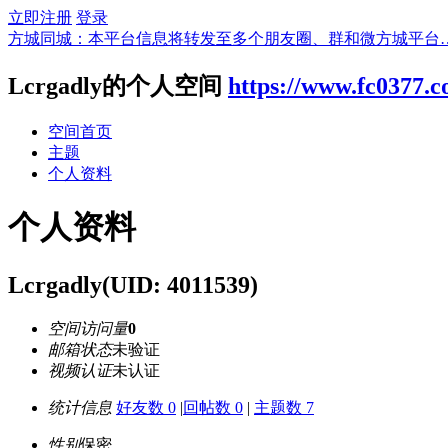
立即注册
登录
方城同城：本平台信息将转发至多个朋友圈、群和微方城平台
Lcrgadly的个人空间
https://www.fc0377.
空间首页
主题
个人资料
个人资料
Lcrgadly
(UID: 4011539)
空间访问量
0
邮箱状态
未验证
视频认证
未认证
统计信息
好友数 0
|
回帖数 0
|
主题数 7
性别
保密