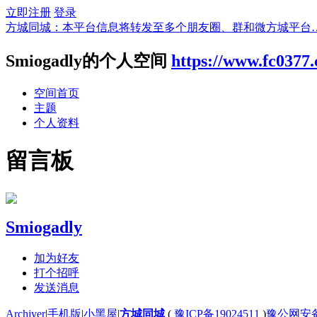
立即注册
登录
方城同城：本平台信息将转发至多个朋友圈、群和微方城平台
Smiogadly的个人空间
https://www.fc0377
空间首页
主题
个人资料
留言板
Smiogadly
加为好友
打个招呼
发送消息
Archiver
|
手机版
|
小黑屋
|
方城同城
(
豫ICP备19024511
)
豫公网安备4