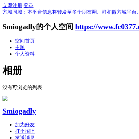
立即注册
登录
方城同城：本平台信息将转发至多个朋友圈、群和微方城平台
Smiogadly的个人空间
https://www.fc0377
空间首页
主题
个人资料
相册
没有可浏览的列表
Smiogadly
加为好友
打个招呼
发送消息