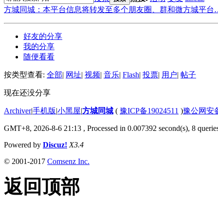
方城同城：本平台信息将转发至多个朋友圈、群和微方城平台
好友的分享
我的分享
随便看看
按类型查看:
全部
|
网址
|
视频
|
音乐
|
Flash
|
投票
|
用户
|
帖子
现在还没分享
Archiver
|
手机版
|
小黑屋
|
方城同城
(
豫ICP备19024511
)
豫公网安备4
GMT+8, 2026-8-6 21:13
, Processed in 0.007392 second(s), 8 queries
Powered by
Discuz!
X3.4
© 2001-2017
Comsenz Inc.
返回顶部