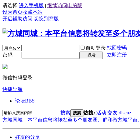
请选择
进入手机版
|
继续访问电脑版
设为首页
收藏本站
开启辅助访问
切换到窄版
找回密码
自动登录
密码
立即注册
登录
微信扫码登录
快捷导航
论坛
BBS
搜索
热搜:
活动
交友
discuz
搜索
方城同城：本平台信息将转发至多个朋友圈、群和微方城平台
好友的分享