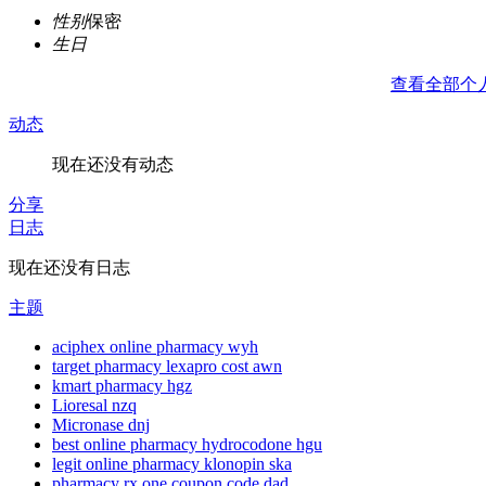
性别
保密
生日
查看全部个
动态
现在还没有动态
分享
日志
现在还没有日志
主题
aciphex online pharmacy wyh
target pharmacy lexapro cost awn
kmart pharmacy hgz
Lioresal nzq
Micronase dnj
best online pharmacy hydrocodone hgu
legit online pharmacy klonopin ska
pharmacy rx one coupon code dad