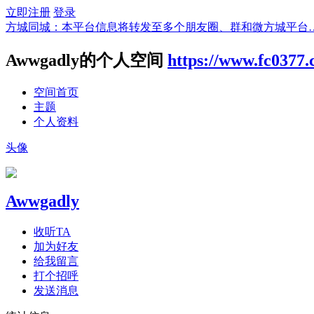
立即注册
登录
方城同城：本平台信息将转发至多个朋友圈、群和微方城平台
Awwgadly的个人空间
https://www.fc0377
空间首页
主题
个人资料
头像
Awwgadly
收听TA
加为好友
给我留言
打个招呼
发送消息