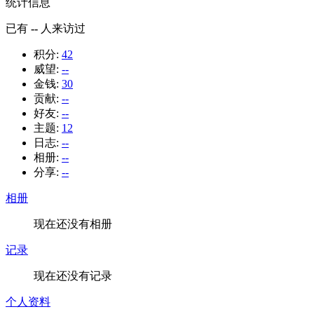
统计信息
已有
--
人来访过
积分:
42
威望:
--
金钱:
30
贡献:
--
好友:
--
主题:
12
日志:
--
相册:
--
分享:
--
相册
现在还没有相册
记录
现在还没有记录
个人资料