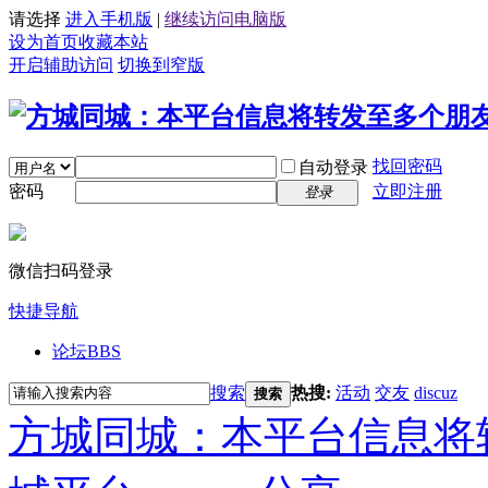
请选择
进入手机版
|
继续访问电脑版
设为首页
收藏本站
开启辅助访问
切换到窄版
找回密码
自动登录
密码
立即注册
登录
微信扫码登录
快捷导航
论坛
BBS
搜索
热搜:
活动
交友
discuz
搜索
方城同城：本平台信息将