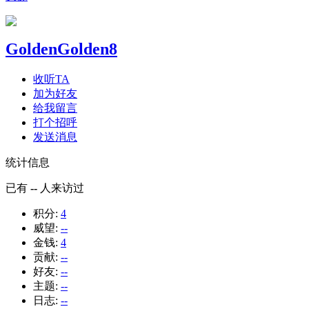
GoldenGolden8
收听TA
加为好友
给我留言
打个招呼
发送消息
统计信息
已有
--
人来访过
积分:
4
威望:
--
金钱:
4
贡献:
--
好友:
--
主题:
--
日志:
--