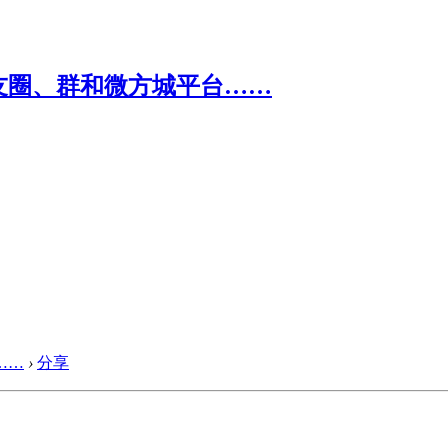
……
›
分享