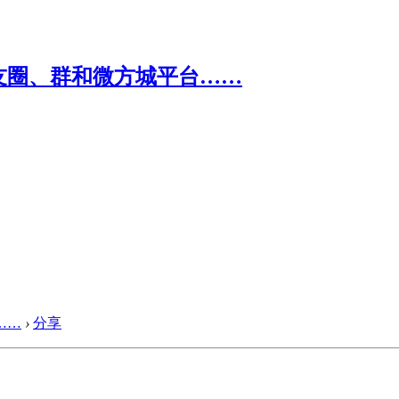
……
›
分享