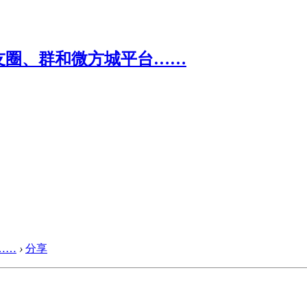
……
›
分享