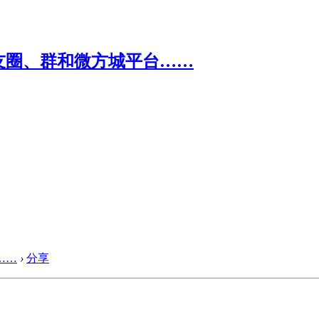
……
›
分享