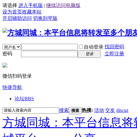
请选择
进入手机版
|
继续访问电脑版
设为首页
收藏本站
开启辅助访问
切换到窄版
找回密码
自动登录
密码
立即注册
登录
微信扫码登录
快捷导航
论坛
BBS
搜索
热搜:
活动
交友
discuz
搜索
方城同城：本平台信息将