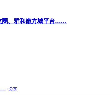
……
›
分享