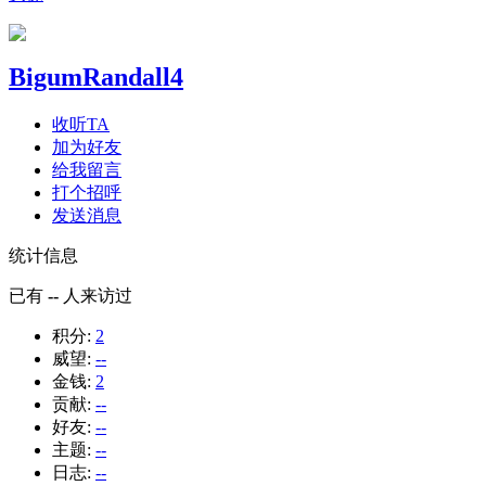
BigumRandall4
收听TA
加为好友
给我留言
打个招呼
发送消息
统计信息
已有
--
人来访过
积分:
2
威望:
--
金钱:
2
贡献:
--
好友:
--
主题:
--
日志:
--