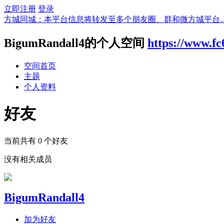
立即注册
登录
方城同城：本平台信息将转发至多个朋友圈、群和微方城平台
BigumRandall4的个人空间
https://www.f
空间首页
主题
个人资料
好友
当前共有
0
个好友
没有相关成员
BigumRandall4
加为好友