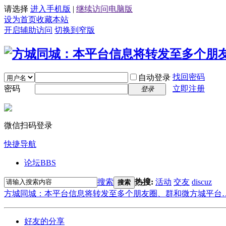
请选择
进入手机版
|
继续访问电脑版
设为首页
收藏本站
开启辅助访问
切换到窄版
找回密码
自动登录
密码
立即注册
登录
微信扫码登录
快捷导航
论坛
BBS
搜索
热搜:
活动
交友
discuz
搜索
方城同城：本平台信息将转发至多个朋友圈、群和微方城平台
好友的分享