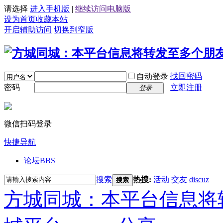
请选择
进入手机版
|
继续访问电脑版
设为首页
收藏本站
开启辅助访问
切换到窄版
找回密码
自动登录
密码
立即注册
登录
微信扫码登录
快捷导航
论坛
BBS
搜索
热搜:
活动
交友
discuz
搜索
方城同城：本平台信息将