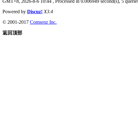
GMT+8, 2026-8-6 10:44
, Processed in 0.006949 second(s), 5 queries
Powered by
Discuz!
X3.4
© 2001-2017
Comsenz Inc.
返回顶部