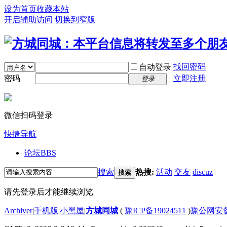
设为首页
收藏本站
开启辅助访问
切换到窄版
找回密码
自动登录
密码
立即注册
登录
微信扫码登录
快捷导航
论坛
BBS
搜索
热搜:
活动
交友
discuz
搜索
请先登录后才能继续浏览
Archiver
|
手机版
|
小黑屋
|
方城同城
(
豫ICP备19024511
)
豫公网安备4