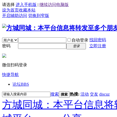
请选择
进入手机版
|
继续访问电脑版
设为首页
收藏本站
开启辅助访问
切换到窄版
找回密码
自动登录
密码
立即注册
登录
微信扫码登录
快捷导航
论坛
BBS
搜索
热搜:
活动
交友
discuz
搜索
方城同城：本平台信息将