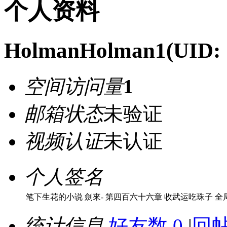
个人资料
HolmanHolman1
(UID:
空间访问量
1
邮箱状态
未验证
视频认证
未认证
个人签名
笔下生花的小说 劍來- 第四百六十六章 收武运吃珠子 全局
统计信息
好友数 0
|
回帖