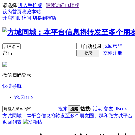
请选择
进入手机版
|
继续访问电脑版
设为首页
收藏本站
开启辅助访问
切换到窄版
找回密码
自动登录
密码
立即注册
登录
微信扫码登录
快捷导航
论坛
BBS
搜索
热搜:
活动
交友
discuz
搜索
方城同城：本平台信息将转发至多个朋友圈、群和微方城平台
返回列表