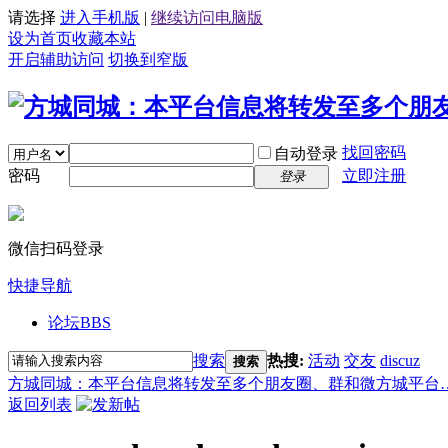
请选择
进入手机版
|
继续访问电脑版
设为首页
收藏本站
开启辅助访问
切换到窄版
找回密码
自动登录
密码
立即注册
登录
微信扫码登录
快捷导航
论坛
BBS
搜索
热搜:
活动
交友
discuz
搜索
方城同城：本平台信息将转发至多个朋友圈、群和微方城平台
返回列表