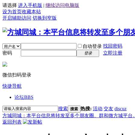
请选择
进入手机版
|
继续访问电脑版
设为首页
收藏本站
开启辅助访问
切换到窄版
找回密码
自动登录
密码
立即注册
登录
微信扫码登录
快捷导航
论坛
BBS
搜索
热搜:
活动
交友
discuz
搜索
方城同城：本平台信息将转发至多个朋友圈、群和微方城平台
返回列表