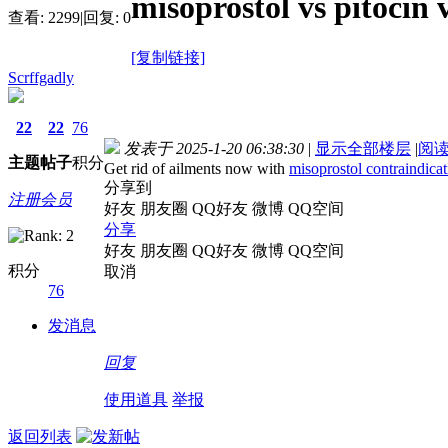
misoprostol vs pitocin 
查看:
2299
|
回复:
0
[复制链接]
Scrffgadly
22
22
76
发表于 2025-1-20 06:38:30
|
显示全部楼层
|
阅
主题
帖子
积分
Get rid of ailments now with
misoprostol contraindicat
分享到
注册会员
好友
朋友圈
QQ好友
微博
QQ空间
分享
好友
朋友圈
QQ好友
微博
QQ空间
积分
取消
76
发消息
回复
使用道具
举报
返回列表