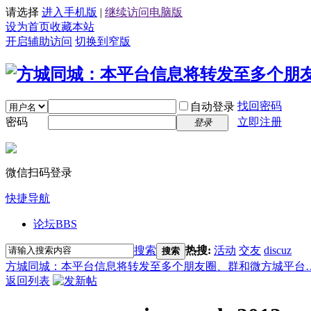
请选择
进入手机版
|
继续访问电脑版
设为首页
收藏本站
开启辅助访问
切换到窄版
找回密码
自动登录
密码
立即注册
登录
微信扫码登录
快捷导航
论坛
BBS
搜索
热搜:
活动
交友
discuz
搜索
方城同城：本平台信息将转发至多个朋友圈、群和微方城平台
返回列表