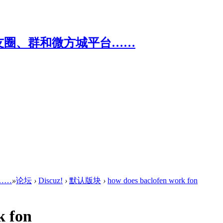
……
»
论坛
›
Discuz!
›
默认版块
›
how does baclofen work fon
k fon