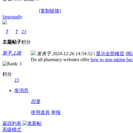
[复制链接]
Smiogadly
7
7
23
主题
帖子
积分
新手上路
发表于 2024-12-26 14:54:52
|
显示全部楼层
|
阅
Do all pharmacy websites offer
how to stop taking bac
积分
23
发消息
回复
使用道具
举报
返回列表
高级模式