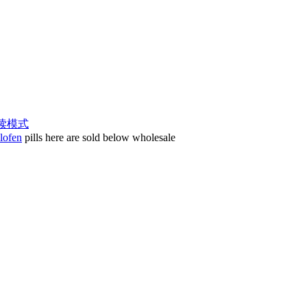
读模式
lofen
pills here are sold below wholesale