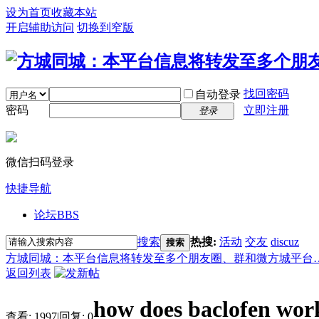
设为首页
收藏本站
开启辅助访问
切换到窄版
找回密码
自动登录
密码
立即注册
登录
微信扫码登录
快捷导航
论坛
BBS
搜索
热搜:
活动
交友
discuz
搜索
方城同城：本平台信息将转发至多个朋友圈、群和微方城平台
返回列表
how does baclofen wor
查看:
1997
|
回复:
0