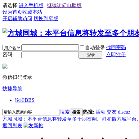
请选择
进入手机版
|
继续访问电脑版
设为首页
收藏本站
开启辅助访问
切换到窄版
找回密码
自动登录
密码
立即注册
登录
微信扫码登录
快捷导航
论坛
BBS
搜索
热搜:
活动
交友
discuz
搜索
方城同城：本平台信息将转发至多个朋友圈、群和微方城平台
返回列表