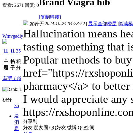
Brand Viagra hib
查看:
2671
|
回复:
0
[复制链接]
发表于 2024-10-24 04:28:52
|
显示全部楼层
|
阅读模
Hallucination means hear
Wrnvgadly
tasting something that is
11
11
35
Popular methods to buy
主
帖
积
题
子
分
href="https://rxshoponl
新手上路
pharmacy</a> to bette
I would appreciate any 
积分
35
https://rxshoponline.co
发
分享到
消
好友
朋友圈
QQ好友
微博
QQ空间
息