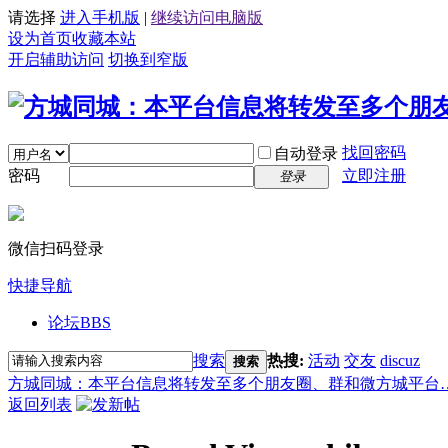
请选择
进入手机版
|
继续访问电脑版
设为首页
收藏本站
开启辅助访问
切换到窄版
找回密码
自动登录
密码
立即注册
登录
微信扫码登录
快捷导航
论坛
BBS
搜索
热搜:
活动
交友
discuz
搜索
方城同城：本平台信息将转发至多个朋友圈、群和微方城平台
返回列表