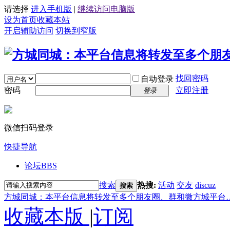
请选择
进入手机版
|
继续访问电脑版
设为首页
收藏本站
开启辅助访问
切换到窄版
找回密码
自动登录
密码
立即注册
登录
微信扫码登录
快捷导航
论坛
BBS
搜索
热搜:
活动
交友
discuz
搜索
方城同城：本平台信息将转发至多个朋友圈、群和微方城平台
收藏本版
|
订阅