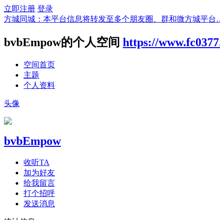
立即注册
登录
方城同城：本平台信息将转发至多个朋友圈、群和微方城平台
bvbEmpow的个人空间
https://www.fc037
空间首页
主题
个人资料
头像
bvbEmpow
收听TA
加为好友
给我留言
打个招呼
发送消息