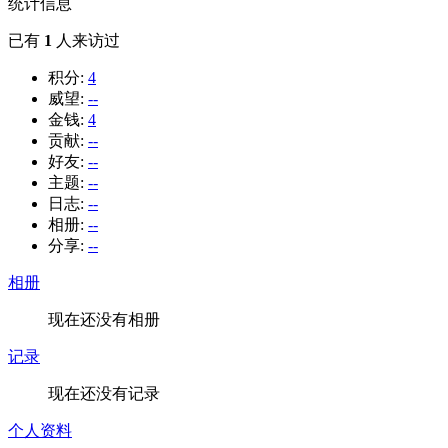
统计信息
已有
1
人来访过
积分:
4
威望:
--
金钱:
4
贡献:
--
好友:
--
主题:
--
日志:
--
相册:
--
分享:
--
相册
现在还没有相册
记录
现在还没有记录
个人资料