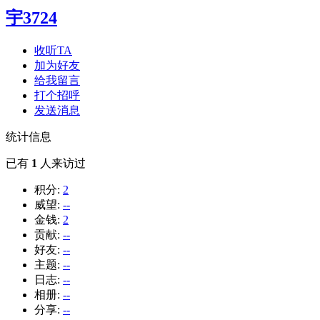
宇3724
收听TA
加为好友
给我留言
打个招呼
发送消息
统计信息
已有
1
人来访过
积分:
2
威望:
--
金钱:
2
贡献:
--
好友:
--
主题:
--
日志:
--
相册:
--
分享:
--